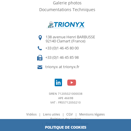
Galerie photos
Documentations Techniques
138 avenue Henri BARBUSSE
92140 Clamart (France)
+33 (0)1 46 45 80 00
+33 (0)1 46 45 85 98
trionyx at trionyx.fr
SIREN 71205021000038
APE 4669B
VAT : FR55712050210
Vidéos
Liens utiles
CGV
Mentions légales
Politique de cookies
Plan site
Contactez nous
POLITIQUE DE COOKIES