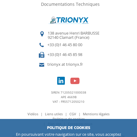
Documentations Techniques
138 avenue Henri BARBUSSE
92140 Clamart (France)
+33 (0)1 46 45 80 00
+33 (0)1 46 45 85 98
trionyx at trionyx.fr
SIREN 71205021000038
APE 4669B
VAT : FR55712050210
Vidéos
Liens utiles
CGV
Mentions légales
Politique de cookies
Plan site
Contactez nous
POLITIQUE DE COOKIES
En poursuivant votre navigation sur ce site, vous acceptez
© TRIONYX sas 2018 - Tout droit réservé - Le fabricant se réserve le droit de