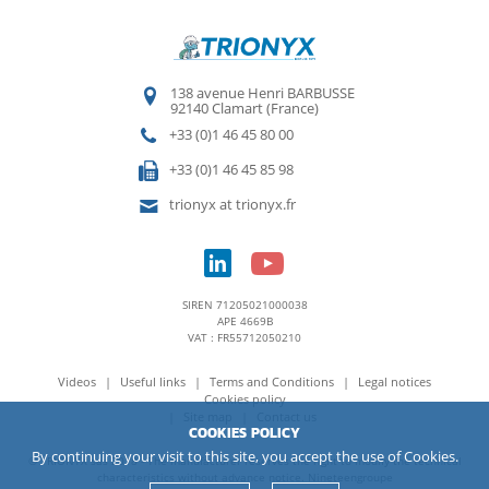
138 avenue Henri BARBUSSE
92140 Clamart (France)
+33 (0)1 46 45 80 00
+33 (0)1 46 45 85 98
trionyx at trionyx.fr
SIREN 71205021000038
APE 4669B
VAT : FR55712050210
Videos
Useful links
Terms and Conditions
Legal notices
Cookies policy
Site map
Contact us
COOKIES POLICY
By continuing your visit to this site, you accept the use of Cookies.
© TRIONYX sas 2018 - The manufacturer reserves the right to modify the technical
characteristics without advance notice.
Nineteengroupe