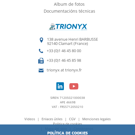
Album de fotos
Documentacións técnicas
138 avenue Henri BARBUSSE
92140 Clamart (France)
+33 (0)1 46 45 80 00
+33 (0)1 46 45 85 98
trionyx at trionyx.fr
SIREN 71205021000038
APE 4669B
VAT : FR55712050210
Videos
Enlaces útiles
CGV
Menciones legales
Politica de cookies
Mapa del sitio
Contáctenos
POLÍTICA DE COOKIES