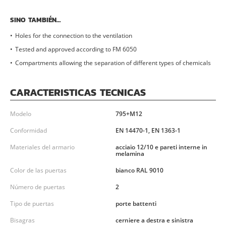
SINO TAMBIÉN…
Holes for the connection to the ventilation
Tested and approved according to FM 6050
Compartments allowing the separation of different types of chemicals
CARACTERISTICAS TECNICAS
Modelo
795+M12
Conformidad
EN 14470-1, EN 1363-1
Materiales del armario
acciaio 12/10 e pareti interne in
melamina
Color de las puertas
bianco RAL 9010
Número de puertas
2
Tipo de puertas
porte battenti
Bisagras
cerniere a destra e sinistra