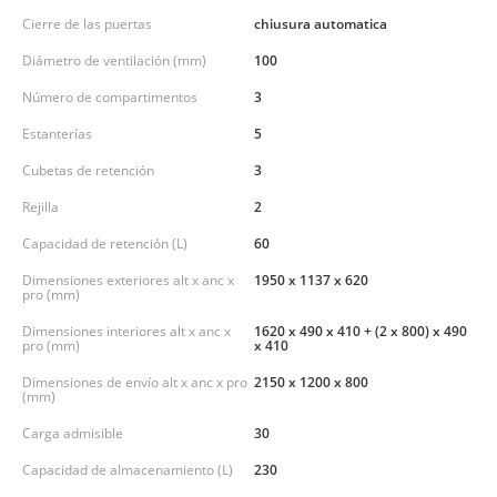
Cierre de las puertas
chiusura automatica
Diámetro de ventilación (mm)
100
Número de compartimentos
3
Estanterías
5
Cubetas de retención
3
Rejilla
2
Capacidad de retención (L)
60
Dimensiones exteriores alt x anc x
1950 x 1137 x 620
pro (mm)
Dimensiones interiores alt x anc x
1620 x 490 x 410 + (2 x 800) x 490
pro (mm)
x 410
Dimensiones de envío alt x anc x pro
2150 x 1200 x 800
(mm)
Carga admisible
30
Capacidad de almacenamiento (L)
230