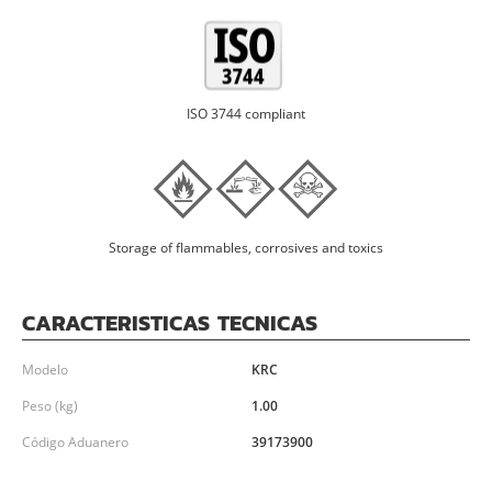
ISO 3744 compliant
Storage of flammables, corrosives and toxics
CARACTERISTICAS TECNICAS
Modelo
KRC
Peso (kg)
1.00
Código Aduanero
39173900