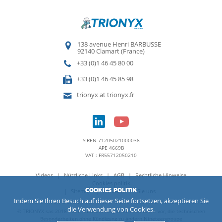
138 avenue Henri BARBUSSE
92140 Clamart (France)
+33 (0)1 46 45 80 00
+33 (0)1 46 45 85 98
trionyx at trionyx.fr
SIREN 71205021000038
APE 4669B
VAT : FR55712050210
Videos
Nützliche Links
AGB
Rechtliche Hinweise
Cookies politik
COOKIES POLITIK
Sitemap
Kontaktieren Sie uns
Indem Sie Ihren Besuch auf dieser Seite fortsetzen, akzeptieren Sie
die Verwendung von Cookies.
© TRIONYX sas 2018 - Der Fabrikant behält sich das Recht vor, die technischen
Besonderheiten ohne Kündigung zu ändern
Nineteengroupe