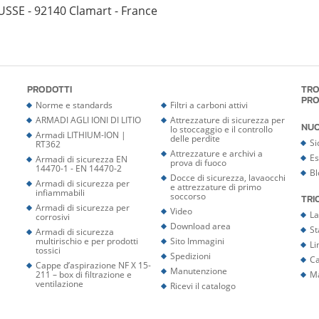
SSE - 92140 Clamart - France
PRODOTTI
TRO
PR
Norme e standards
Filtri a carboni attivi
ARMADI AGLI IONI DI LITIO
Attrezzature di sicurezza per
NUO
lo stoccaggio e il controllo
Armadi LITHIUM-ION |
delle perdite
Si
RT362
Attrezzature e archivi a
Es
Armadi di sicurezza EN
prova di fuoco
14470-1 - EN 14470-2
Bl
Docce di sicurezza, lavaocchi
Armadi di sicurezza per
e attrezzature di primo
infiammabili
soccorso
TRI
Armadi di sicurezza per
Video
La
corrosivi
Download area
S
Armadi di sicurezza
multirischio e per prodotti
Sito Immagini
Li
tossici
Spedizioni
Ca
Cappe d’aspirazione NF X 15-
Manutenzione
211 – box di filtrazione e
M
ventilazione
Ricevi il catalogo