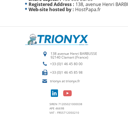
Registered Address :
138, avenue Henri BARBU
Web-site hosted by :
HostPapa.fr
138 avenue Henri BARBUSSE
92140 Clamart (France)
+33 (0)1 46 45 80 00
+33 (0)1 46 45 85 98
trionyx at trionyx.fr
SIREN 71205021000038
APE 4669B
VAT : FR55712050210