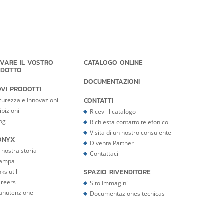
VARE IL VOSTRO
CATALOGO ONLINE
ODOTTO
DOCUMENTAZIONI
VI PRODOTTI
CONTATTI
curezza e Innovazioni
ibizioni
Ricevi il catalogo
og
Richiesta contatto telefonico
Visita di un nostro consulente
ONYX
Diventa Partner
 nostra storia
Contattaci
tampa
SPAZIO RIVENDITORE
nks utili
reers
Sito Immagini
anutenzione
Documentaziones tecnicas