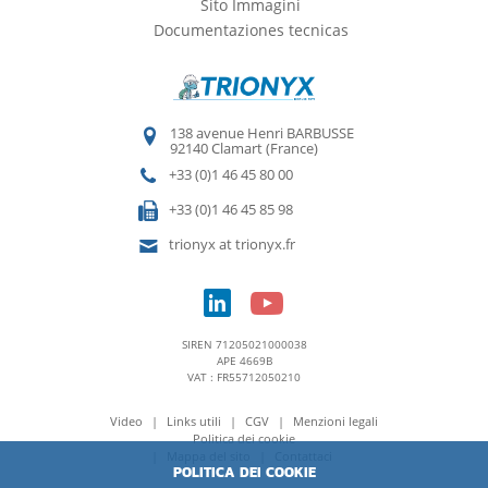
Sito Immagini
Documentaziones tecnicas
138 avenue Henri BARBUSSE
92140 Clamart (France)
+33 (0)1 46 45 80 00
+33 (0)1 46 45 85 98
trionyx at trionyx.fr
SIREN 71205021000038
APE 4669B
VAT : FR55712050210
Video
Links utili
CGV
Menzioni legali
Politica dei cookie
Mappa del sito
Contattaci
POLITICA DEI COOKIE