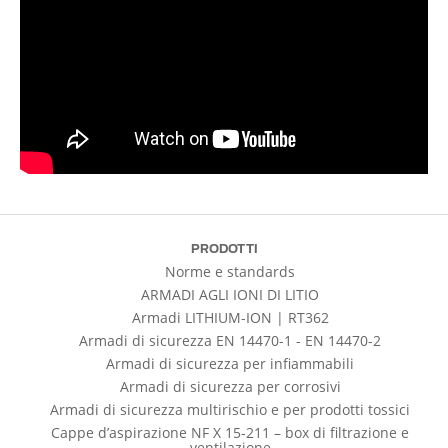
PRODOTTI
Norme e standards
ARMADI AGLI IONI DI LITIO
Armadi LITHIUM-ION | RT362
Armadi di sicurezza EN 14470-1 - EN 14470-2
Armadi di sicurezza per infiammabili
Armadi di sicurezza per corrosivi
Armadi di sicurezza multirischio e per prodotti tossici
Cappe d’aspirazione NF X 15-211 – box di filtrazione e
ventilazione