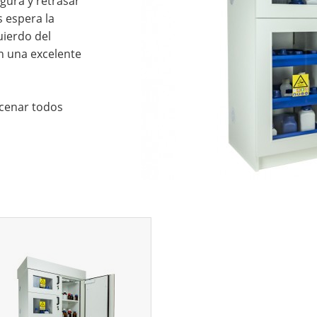
gura y retrasar
s espera la
uierdo del
n una excelente
acenar todos