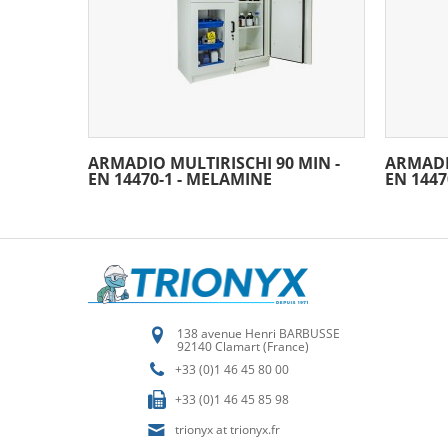
ARMADIO MULTIRISCHI 90 MIN -
ARMADIO
EN 14470-1 - MELAMINE
EN 1447
138 avenue Henri BARBUSSE
92140 Clamart (France)
+33 (0)1 46 45 80 00
+33 (0)1 46 45 85 98
trionyx at trionyx.fr