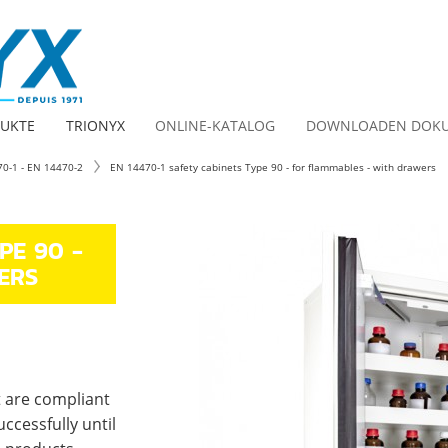
DUKTE
TRIONYX
ONLINE-KATALOG
DOWNLOADEN DOK
70-1 - EN 14470-2
EN 14470-1 safety cabinets Type 90 - for flammables - with drawers
PE 90 -
ERS
t are compliant
ccessfully until