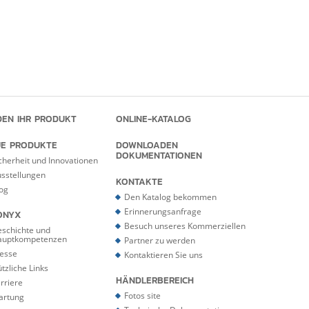
DEN IHR PRODUKT
ONLINE-KATALOG
E PRODUKTE
DOWNLOADEN
DOKUMENTATIONEN
cherheit und Innovationen
sstellungen
KONTAKTE
og
Den Katalog bekommen
Erinnerungsanfrage
ONYX
Besuch unseres Kommerziellen
schichte und
auptkompetenzen
Partner zu werden
esse
Kontaktieren Sie uns
tzliche Links
HÄNDLERBEREICH
rriere
Fotos site
artung