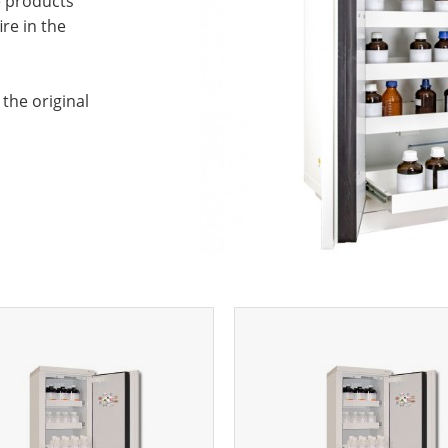
e products
ire in the
the original