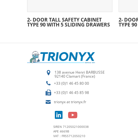
2- DOOR TALL SAFETY CABINET
2- DOOR
TYPE 90 WITH 5 SLIDING DRAWERS
TYPE 90
138 avenue Henri BARBUSSE
92140 Clamart (France)
+33 (0)1 46 45 80 00
+33 (0)1 46 45 85 98
trionyx at trionyx.fr
SIREN 71205021000038
APE 4669B
VAT : FR55712050210