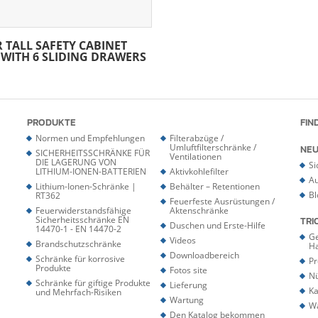
 TALL SAFETY CABINET
 WITH 6 SLIDING DRAWERS
PRODUKTE
FIN
Normen und Empfehlungen
Filterabzüge /
Umluftfilterschränke /
NEU
SICHERHEITSSCHRÄNKE FÜR
Ventilationen
DIE LAGERUNG VON
Si
LITHIUM-IONEN-BATTERIEN
Aktivkohlefilter
Au
Lithium-Ionen-Schränke |
Behälter – Retentionen
Bl
RT362
Feuerfeste Ausrüstungen /
Feuerwiderstandsfähige
Aktenschränke
Sicherheitsschränke EN
TRI
Duschen und Erste-Hilfe
14470-1 - EN 14470-2
Ge
Videos
Brandschutzschränke
H
Downloadbereich
Schränke für korrosive
Pr
Produkte
Fotos site
Nü
Schränke für giftige Produkte
Lieferung
Ka
und Mehrfach-Risiken
Wartung
W
Den Katalog bekommen